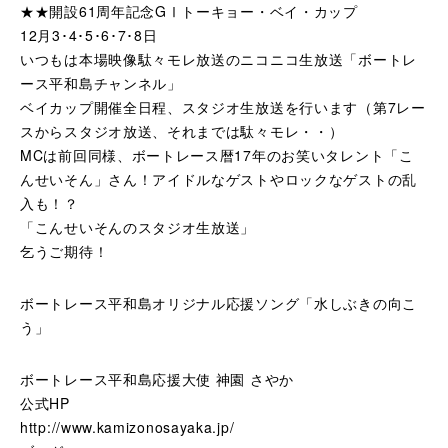
★★開設61周年記念GⅠトーキョー・ベイ・カップ
12月3･4･5･6･7･8日
いつもは本場映像駄々モレ放送のニコニコ生放送「ボートレ
ース平和島チャンネル」
ベイカップ開催全日程、スタジオ生放送を行います（第7レー
スからスタジオ放送、それまでは駄々モレ・・）
MCは前回同様、ボートレース暦17年のお笑いタレント「こ
んせいそん」さん！アイドルなゲストやロックなゲストの乱
入も！？
「こんせいそんのスタジオ生放送」
乞うご期待！
ボートレース平和島オリジナル応援ソング「水しぶきの向こ
う」
ボートレース平和島応援大使 神園 さやか
公式HP
http://www.kamizonosayaka.jp/